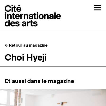
Skip to content
Togg
APPELS À CANDIDATURES
← Retour au magazine
LA CITÉ
↓
Choi Hyeji
RÉSIDENCES
↓
ATELIERS OUVERTS
Et aussi dans le magazine
PROGRAMMATION