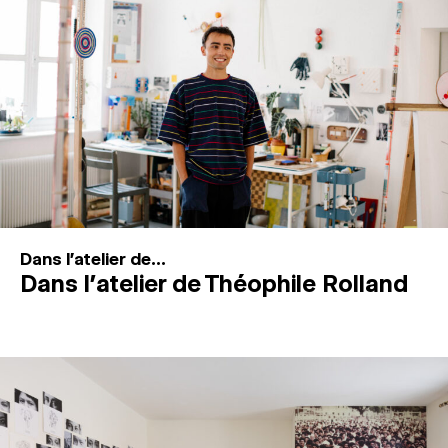
MAGAZINE
ESPACES DE PRATIQUE ARTISTIQUE
↓
Recherche
Connexion
↓
Dans l'atelier de...
Dans l’atelier de Théophile Rolland