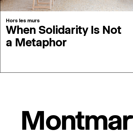
Hors les murs
When Solidarity Is Not
a Metaphor
Montmar