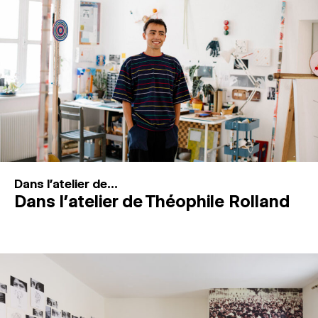
MAGAZINE
ESPACES DE PRATIQUE ARTISTIQUE
↓
Recherche
Connexion
↓
Dans l'atelier de...
Dans l’atelier de Théophile Rolland