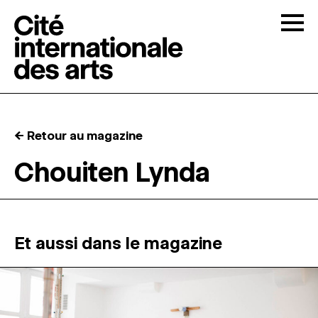
Skip to content
Togg
APPELS À CANDIDATURES
← Retour au magazine
LA CITÉ
↓
Chouiten Lynda
RÉSIDENCES
↓
ATELIERS OUVERTS
Et aussi dans le magazine
PROGRAMMATION