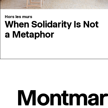
Hors les murs
When Solidarity Is Not
a Metaphor
Montmar