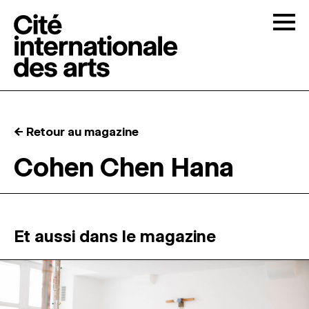
Skip to content
Togg
APPELS À CANDIDATURES
← Retour au magazine
LA CITÉ
↓
Cohen Chen Hana
RÉSIDENCES
↓
ATELIERS OUVERTS
Et aussi dans le magazine
PROGRAMMATION