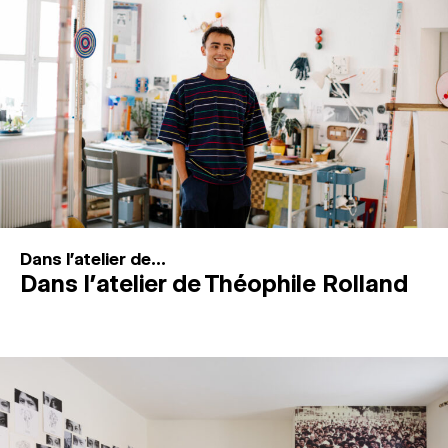
MAGAZINE
ESPACES DE PRATIQUE ARTISTIQUE
↓
Recherche
Connexion
↓
Dans l'atelier de...
Dans l’atelier de Théophile Rolland