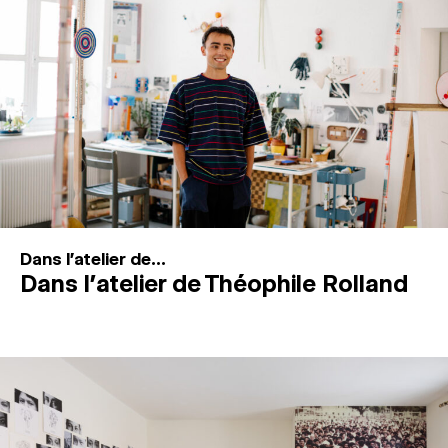
MAGAZINE
ESPACES DE PRATIQUE ARTISTIQUE
↓
Recherche
Connexion
↓
Dans l'atelier de...
Dans l’atelier de Théophile Rolland