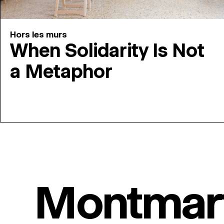
Hors les murs
When Solidarity Is Not
a Metaphor
Montmar