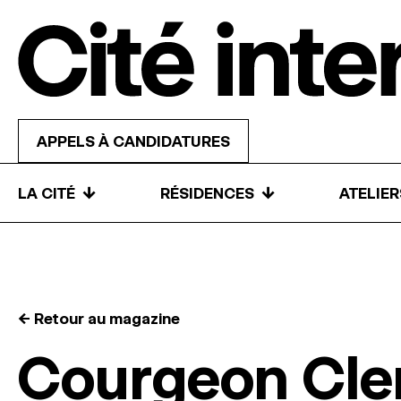
Skip to content
APPELS À CANDIDATURES
↓
↓
LA CITÉ
RÉSIDENCES
ATELIE
← Retour au magazine
Courgeon Cl