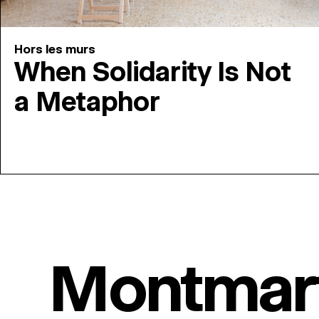
Hors les murs
When Solidarity Is Not
a Metaphor
Montmar