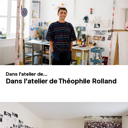
MAGAZINE
ESPACES DE PRATIQUE ARTISTIQUE
↓
Recherche
Connexion
↓
Dans l'atelier de...
Dans l’atelier de Théophile Rolland