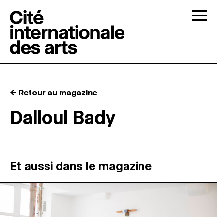
Skip to content
Togg
APPELS À CANDIDATURES
← Retour au magazine
LA CITÉ
↓
Dalloul Bady
RÉSIDENCES
↓
ATELIERS OUVERTS
Et aussi dans le magazine
PROGRAMMATION