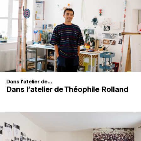
MAGAZINE
ESPACES DE PRATIQUE ARTISTIQUE
↓
Recherche
Connexion
↓
Dans l'atelier de...
Dans l’atelier de Théophile Rolland