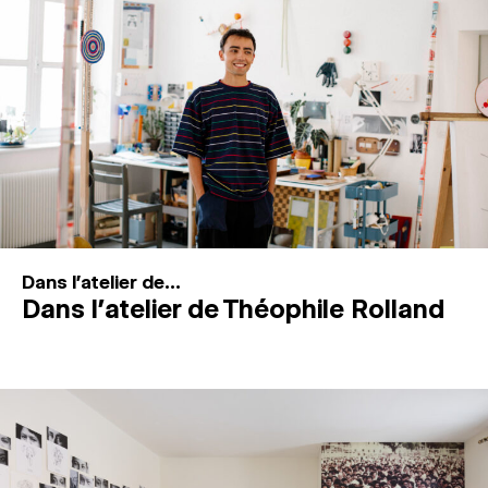
MAGAZINE
ESPACES DE PRATIQUE ARTISTIQUE
↓
Recherche
Connexion
↓
Dans l'atelier de...
Dans l’atelier de Théophile Rolland