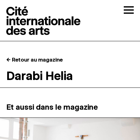
Skip to content
Togg
APPELS À CANDIDATURES
← Retour au magazine
LA CITÉ
↓
Darabi Helia
RÉSIDENCES
↓
ATELIERS OUVERTS
Et aussi dans le magazine
PROGRAMMATION