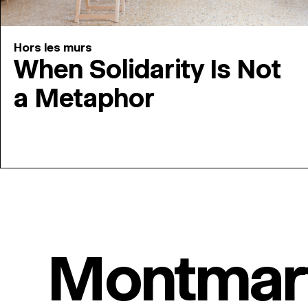
Hors les murs
When Solidarity Is Not
a Metaphor
Montmar