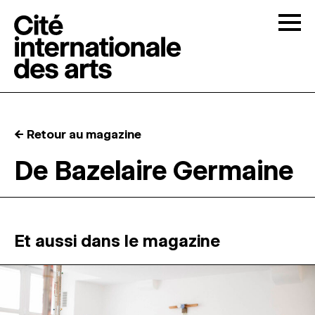
Skip to content
Togg
APPELS À CANDIDATURES
← Retour au magazine
LA CITÉ
↓
De Bazelaire Germaine
RÉSIDENCES
↓
ATELIERS OUVERTS
Et aussi dans le magazine
PROGRAMMATION