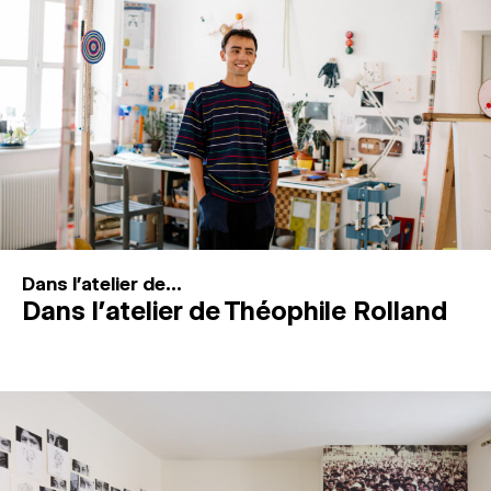
MAGAZINE
ESPACES DE PRATIQUE ARTISTIQUE
↓
Recherche
Connexion
↓
Dans l'atelier de...
Dans l’atelier de Théophile Rolland