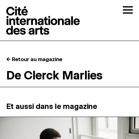
Skip to content
Togg
APPELS À CANDIDATURES
← Retour au magazine
LA CITÉ
↓
De Clerck Marlies
RÉSIDENCES
↓
ATELIERS OUVERTS
Et aussi dans le magazine
PROGRAMMATION