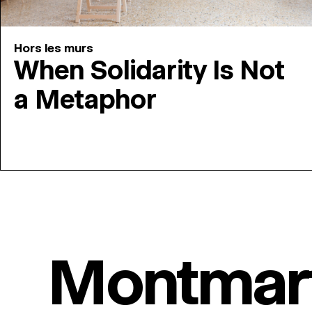
Hors les murs
When Solidarity Is Not
a Metaphor
Montmar