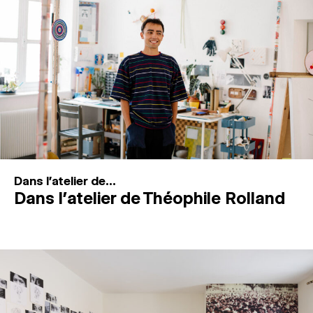
MAGAZINE
ESPACES DE PRATIQUE ARTISTIQUE
↓
Recherche
Connexion
↓
Dans l'atelier de...
Dans l’atelier de Théophile Rolland