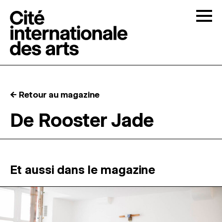
Skip to content
Togg
APPELS À CANDIDATURES
← Retour au magazine
LA CITÉ
↓
De Rooster Jade
RÉSIDENCES
↓
ATELIERS OUVERTS
Et aussi dans le magazine
PROGRAMMATION