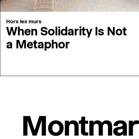
Hors les murs
When Solidarity Is Not
a Metaphor
Montmar