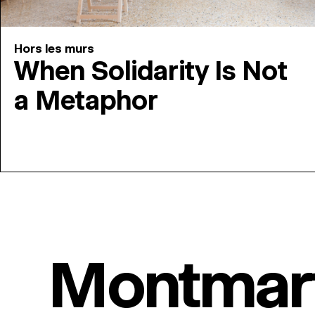
Hors les murs
When Solidarity Is Not
a Metaphor
Montmar