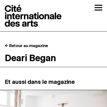
Skip to content
Togg
APPELS À CANDIDATURES
← Retour au magazine
LA CITÉ
↓
Deari Began
RÉSIDENCES
↓
ATELIERS OUVERTS
Et aussi dans le magazine
PROGRAMMATION