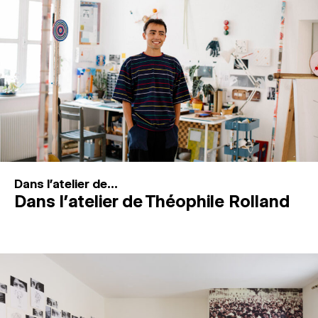
MAGAZINE
ESPACES DE PRATIQUE ARTISTIQUE
↓
Recherche
Connexion
↓
Dans l'atelier de...
Dans l’atelier de Théophile Rolland