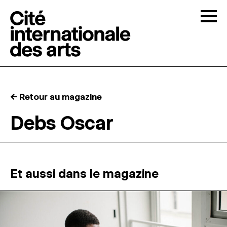
Skip to content
Togg
APPELS À CANDIDATURES
← Retour au magazine
LA CITÉ
↓
Debs Oscar
RÉSIDENCES
↓
ATELIERS OUVERTS
Et aussi dans le magazine
PROGRAMMATION