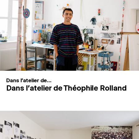
MAGAZINE
ESPACES DE PRATIQUE ARTISTIQUE
↓
Recherche
Connexion
↓
Dans l'atelier de...
Dans l’atelier de Théophile Rolland