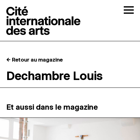
Skip to content
Togg
APPELS À CANDIDATURES
← Retour au magazine
LA CITÉ
↓
Dechambre Louis
RÉSIDENCES
↓
ATELIERS OUVERTS
Et aussi dans le magazine
PROGRAMMATION