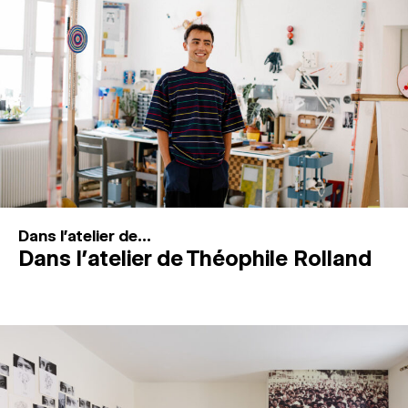
MAGAZINE
ESPACES DE PRATIQUE ARTISTIQUE
↓
Recherche
Connexion
↓
Dans l'atelier de...
Dans l’atelier de Théophile Rolland