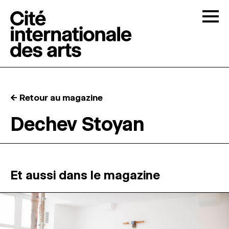
Skip to content
Togg
APPELS À CANDIDATURES
← Retour au magazine
LA CITÉ
↓
Dechev Stoyan
RÉSIDENCES
↓
ATELIERS OUVERTS
Et aussi dans le magazine
PROGRAMMATION