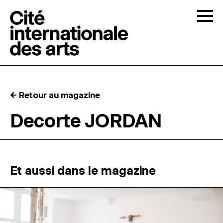
Skip to content
Togg
APPELS À CANDIDATURES
← Retour au magazine
LA CITÉ
↓
Decorte JORDAN
RÉSIDENCES
↓
ATELIERS OUVERTS
Et aussi dans le magazine
PROGRAMMATION