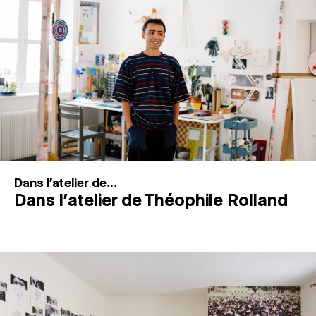
MAGAZINE
ESPACES DE PRATIQUE ARTISTIQUE
↓
Recherche
Connexion
↓
Dans l'atelier de...
Dans l’atelier de Théophile Rolland