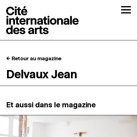
Skip to content
Togg
APPELS À CANDIDATURES
← Retour au magazine
LA CITÉ
↓
Delvaux Jean
RÉSIDENCES
↓
ATELIERS OUVERTS
Et aussi dans le magazine
PROGRAMMATION