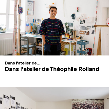
MAGAZINE
ESPACES DE PRATIQUE ARTISTIQUE
↓
Recherche
Connexion
↓
Dans l'atelier de...
Dans l’atelier de Théophile Rolland