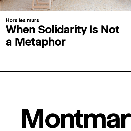
Hors les murs
When Solidarity Is Not
a Metaphor
Montmar