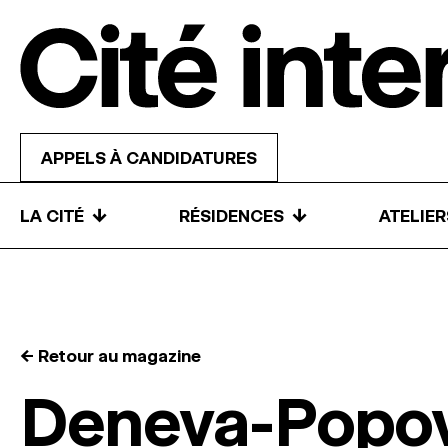
Skip to content
APPELS À CANDIDATURES
↓
↓
LA CITÉ
RÉSIDENCES
ATELIE
← Retour au magazine
Deneva-Popov