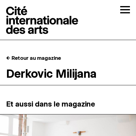
Skip to content
Togg
APPELS À CANDIDATURES
← Retour au magazine
LA CITÉ
↓
Derkovic Milijana
RÉSIDENCES
↓
ATELIERS OUVERTS
Et aussi dans le magazine
PROGRAMMATION