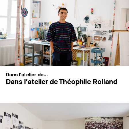
MAGAZINE
ESPACES DE PRATIQUE ARTISTIQUE
↓
Recherche
Connexion
↓
Dans l'atelier de...
Dans l’atelier de Théophile Rolland