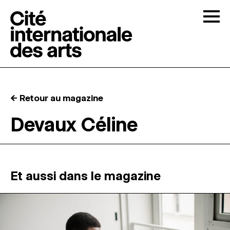
Skip to content
Togg
APPELS À CANDIDATURES
← Retour au magazine
LA CITÉ
↓
Devaux Céline
RÉSIDENCES
↓
ATELIERS OUVERTS
Et aussi dans le magazine
PROGRAMMATION