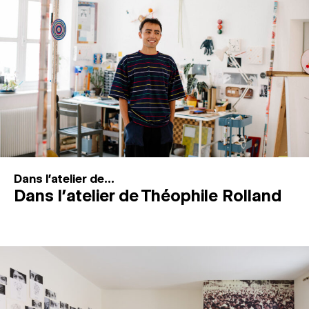
MAGAZINE
ESPACES DE PRATIQUE ARTISTIQUE
↓
Recherche
Connexion
↓
Dans l'atelier de...
Dans l’atelier de Théophile Rolland