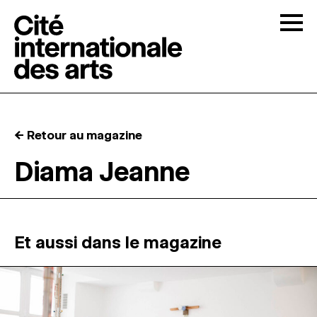
Skip to content
Togg
APPELS À CANDIDATURES
← Retour au magazine
LA CITÉ
↓
Diama Jeanne
RÉSIDENCES
↓
ATELIERS OUVERTS
Et aussi dans le magazine
PROGRAMMATION