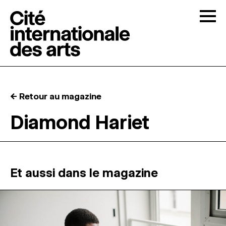
Skip to content
Togg
APPELS À CANDIDATURES
← Retour au magazine
LA CITÉ
↓
Diamond Hariet
RÉSIDENCES
↓
ATELIERS OUVERTS
Et aussi dans le magazine
PROGRAMMATION