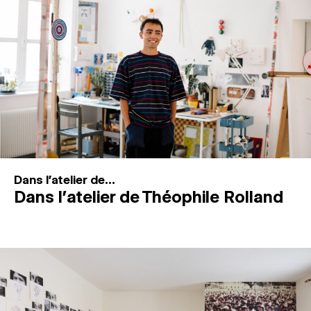
MAGAZINE
ESPACES DE PRATIQUE ARTISTIQUE
↓
Recherche
Connexion
↓
Dans l'atelier de...
Dans l’atelier de Théophile Rolland