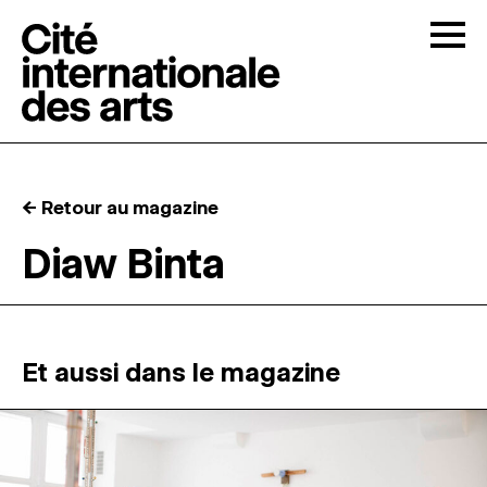
Skip to content
Togg
APPELS À CANDIDATURES
← Retour au magazine
LA CITÉ
↓
Diaw Binta
RÉSIDENCES
↓
ATELIERS OUVERTS
Et aussi dans le magazine
PROGRAMMATION