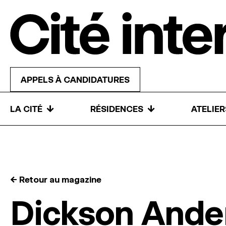
Skip to content
APPELS À CANDIDATURES
↓
↓
LA CITÉ
RÉSIDENCES
ATELIE
← Retour au magazine
Dickson Ande