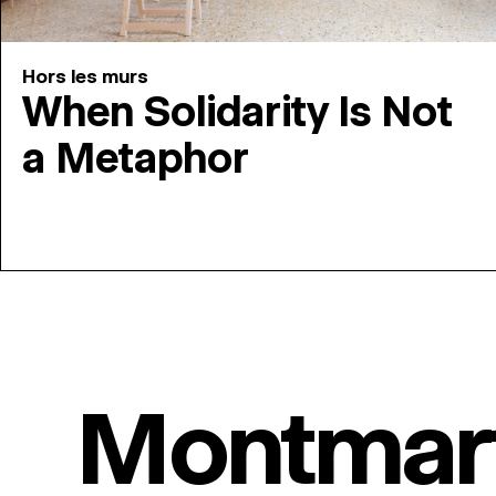
Hors les murs
When Solidarity Is Not
a Metaphor
Montmar