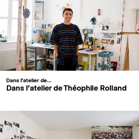
MAGAZINE
ESPACES DE PRATIQUE ARTISTIQUE
↓
Recherche
Connexion
↓
Dans l'atelier de...
Dans l’atelier de Théophile Rolland