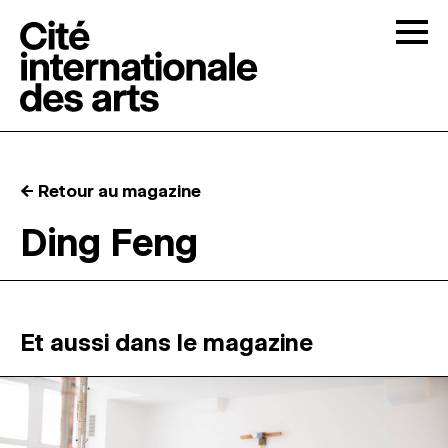
Skip to content
Togg
APPELS À CANDIDATURES
← Retour au magazine
LA CITÉ
↓
Ding Feng
RÉSIDENCES
↓
ATELIERS OUVERTS
Et aussi dans le magazine
PROGRAMMATION