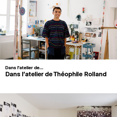
MAGAZINE
ESPACES DE PRATIQUE ARTISTIQUE
↓
Recherche
Connexion
↓
Dans l'atelier de...
Dans l’atelier de Théophile Rolland