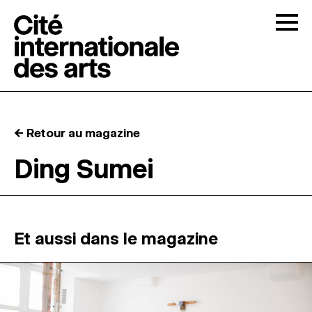
Skip to content
Togg
APPELS À CANDIDATURES
← Retour au magazine
LA CITÉ
↓
Ding Sumei
RÉSIDENCES
↓
ATELIERS OUVERTS
Et aussi dans le magazine
PROGRAMMATION