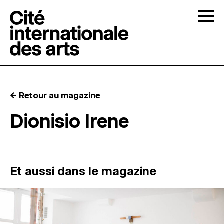
Skip to content
Togg
APPELS À CANDIDATURES
← Retour au magazine
LA CITÉ
↓
Dionisio Irene
RÉSIDENCES
↓
ATELIERS OUVERTS
Et aussi dans le magazine
PROGRAMMATION