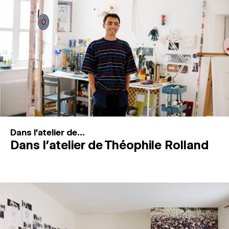
MAGAZINE
ESPACES DE PRATIQUE ARTISTIQUE
↓
Recherche
Connexion
↓
Dans l'atelier de...
Dans l’atelier de Théophile Rolland