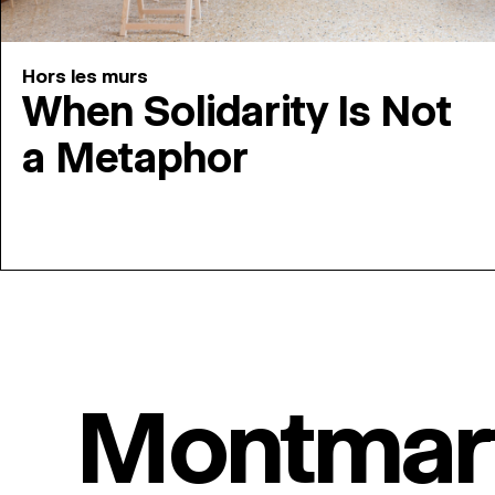
Hors les murs
When Solidarity Is Not
a Metaphor
Montmar