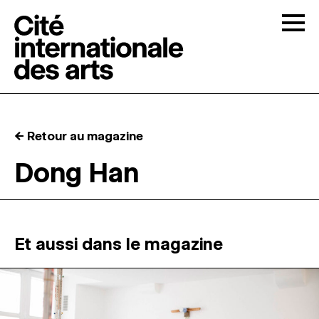
Skip to content
Togg
APPELS À CANDIDATURES
← Retour au magazine
LA CITÉ
↓
Dong Han
RÉSIDENCES
↓
ATELIERS OUVERTS
Et aussi dans le magazine
PROGRAMMATION