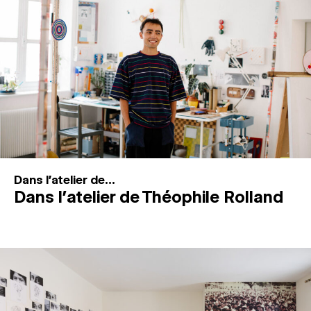
MAGAZINE
ESPACES DE PRATIQUE ARTISTIQUE
↓
Recherche
Connexion
↓
Dans l'atelier de...
Dans l’atelier de Théophile Rolland