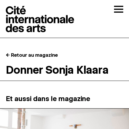
Skip to content
Togg
APPELS À CANDIDATURES
← Retour au magazine
LA CITÉ
↓
Donner Sonja Klaara
RÉSIDENCES
↓
ATELIERS OUVERTS
Et aussi dans le magazine
PROGRAMMATION