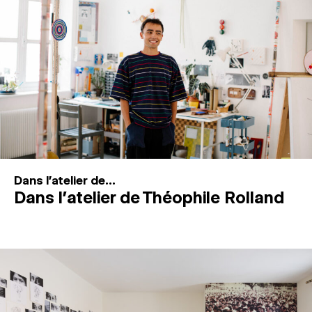
MAGAZINE
ESPACES DE PRATIQUE ARTISTIQUE
↓
Recherche
Connexion
↓
Dans l'atelier de...
Dans l’atelier de Théophile Rolland