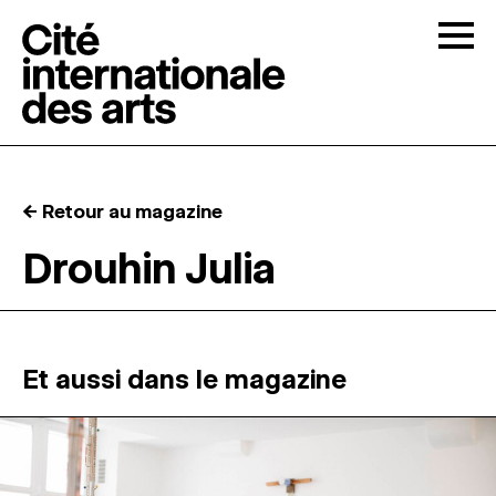
Skip to content
Togg
APPELS À CANDIDATURES
← Retour au magazine
LA CITÉ
↓
Drouhin Julia
RÉSIDENCES
↓
ATELIERS OUVERTS
Et aussi dans le magazine
PROGRAMMATION