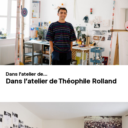
MAGAZINE
ESPACES DE PRATIQUE ARTISTIQUE
↓
Recherche
Connexion
↓
Dans l'atelier de...
Dans l’atelier de Théophile Rolland