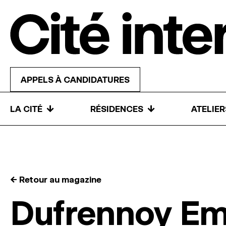
Skip to content
APPELS À CANDIDATURES
↓
↓
LA CITÉ
RÉSIDENCES
ATELIE
← Retour au magazine
Dufrennoy Em