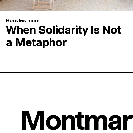
Hors les murs
When Solidarity Is Not
a Metaphor
Montmar