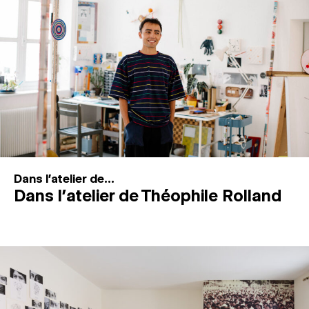
MAGAZINE
ESPACES DE PRATIQUE ARTISTIQUE
↓
Recherche
Connexion
↓
Dans l'atelier de...
Dans l’atelier de Théophile Rolland