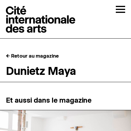
Skip to content
Togg
APPELS À CANDIDATURES
← Retour au magazine
LA CITÉ
↓
Dunietz Maya
RÉSIDENCES
↓
ATELIERS OUVERTS
Et aussi dans le magazine
PROGRAMMATION