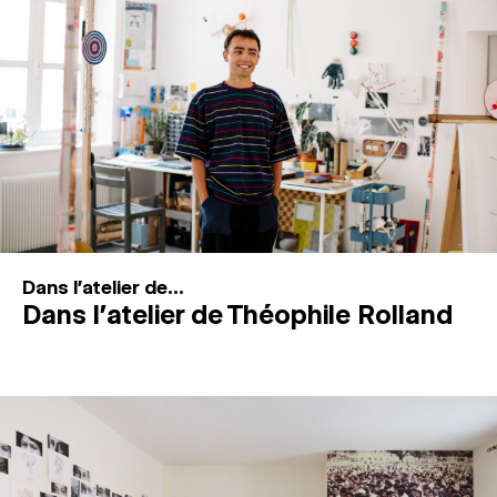
MAGAZINE
ESPACES DE PRATIQUE ARTISTIQUE
↓
Recherche
Connexion
↓
Dans l'atelier de...
Dans l’atelier de Théophile Rolland