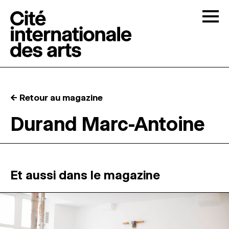
Skip to content
Togg
APPELS À CANDIDATURES
← Retour au magazine
LA CITÉ
↓
Durand Marc-Antoine
RÉSIDENCES
↓
ATELIERS OUVERTS
Et aussi dans le magazine
PROGRAMMATION