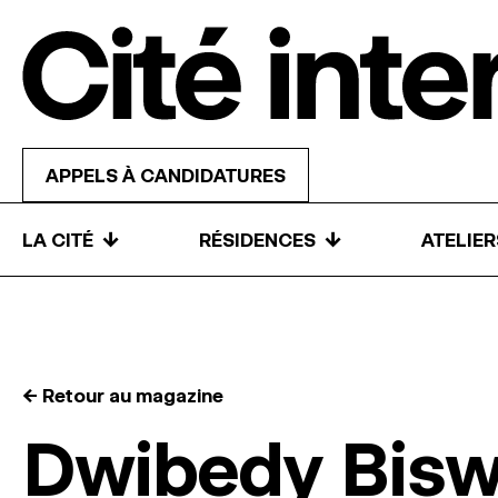
Skip to content
APPELS À CANDIDATURES
↓
↓
LA CITÉ
RÉSIDENCES
ATELIE
← Retour au magazine
Dwibedy Bis