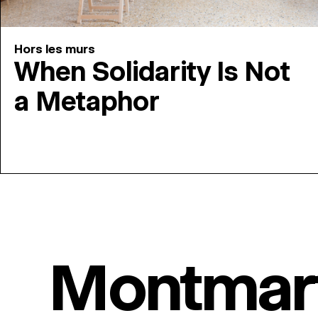
Hors les murs
When Solidarity Is Not
a Metaphor
Montmar