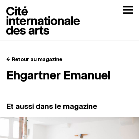
Skip to content
Togg
APPELS À CANDIDATURES
← Retour au magazine
LA CITÉ
↓
Ehgartner Emanuel
RÉSIDENCES
↓
ATELIERS OUVERTS
Et aussi dans le magazine
PROGRAMMATION