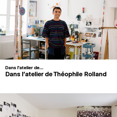
MAGAZINE
ESPACES DE PRATIQUE ARTISTIQUE
↓
Recherche
Connexion
↓
Dans l'atelier de...
Dans l’atelier de Théophile Rolland