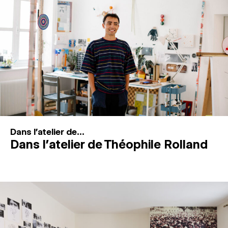
MAGAZINE
ESPACES DE PRATIQUE ARTISTIQUE
↓
Recherche
Connexion
↓
Dans l'atelier de...
Dans l’atelier de Théophile Rolland