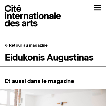
Skip to content
Togg
APPELS À CANDIDATURES
← Retour au magazine
LA CITÉ
↓
Eidukonis Augustinas
RÉSIDENCES
↓
ATELIERS OUVERTS
Et aussi dans le magazine
PROGRAMMATION