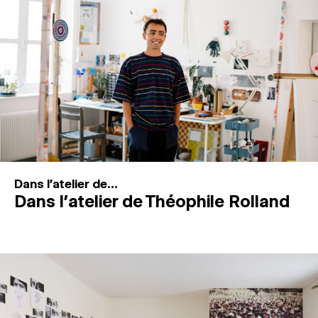
MAGAZINE
ESPACES DE PRATIQUE ARTISTIQUE
↓
Recherche
Connexion
↓
Dans l'atelier de...
Dans l’atelier de Théophile Rolland