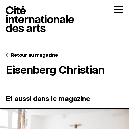
Skip to content
Togg
APPELS À CANDIDATURES
← Retour au magazine
LA CITÉ
↓
Eisenberg Christian
RÉSIDENCES
↓
ATELIERS OUVERTS
Et aussi dans le magazine
PROGRAMMATION