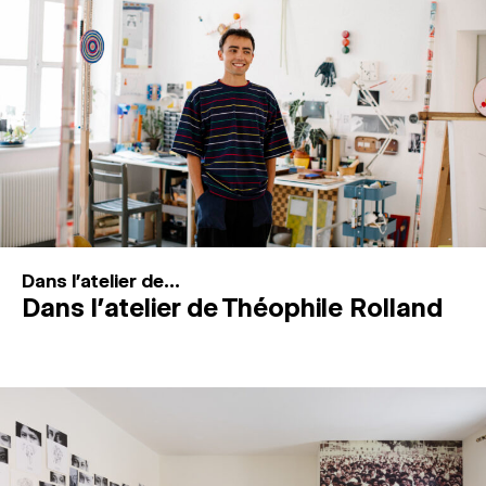
MAGAZINE
ESPACES DE PRATIQUE ARTISTIQUE
↓
Recherche
Connexion
↓
Dans l'atelier de...
Dans l’atelier de Théophile Rolland