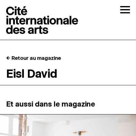
Skip to content
Togg
APPELS À CANDIDATURES
← Retour au magazine
LA CITÉ
↓
Eisl David
RÉSIDENCES
↓
ATELIERS OUVERTS
Et aussi dans le magazine
PROGRAMMATION