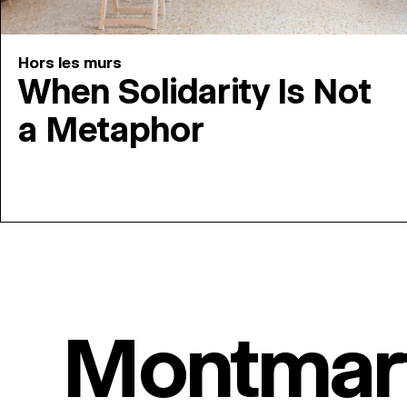
Hors les murs
When Solidarity Is Not
a Metaphor
Montmar