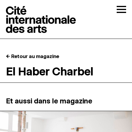
Skip to content
Togg
APPELS À CANDIDATURES
← Retour au magazine
LA CITÉ
↓
El Haber Charbel
RÉSIDENCES
↓
ATELIERS OUVERTS
Et aussi dans le magazine
PROGRAMMATION