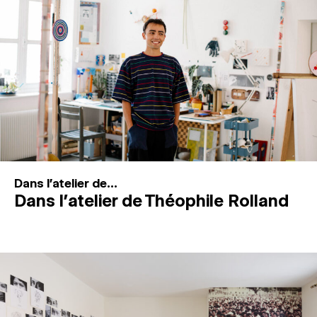
MAGAZINE
ESPACES DE PRATIQUE ARTISTIQUE
↓
Recherche
Connexion
↓
Dans l'atelier de...
Dans l’atelier de Théophile Rolland