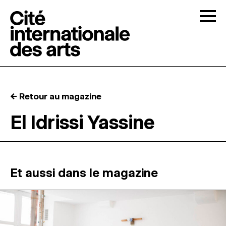
Skip to content
Togg
APPELS À CANDIDATURES
← Retour au magazine
LA CITÉ
↓
El Idrissi Yassine
RÉSIDENCES
↓
ATELIERS OUVERTS
Et aussi dans le magazine
PROGRAMMATION