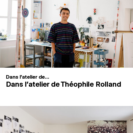
MAGAZINE
ESPACES DE PRATIQUE ARTISTIQUE
↓
Recherche
Connexion
↓
Dans l'atelier de...
Dans l’atelier de Théophile Rolland